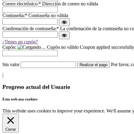
Correo electrónico:*
Dirección de correo no válida
Contraseña:*
Contraseña no válida
Confirmación de contraseña:*
La confirmación de la contraseña no co
¿Tienes un cupón?
Cupón:
Cupón no válido
Coupon applied successfully
Sin valor
Por favor, c
|
Barra
Progreso actual del Usuario
lateral
Esta web usa cookies
principal
This website uses cookies to improve your experience. We'll assume yo
Cerrar